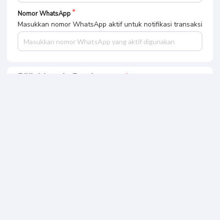
Nomor WhatsApp
Masukkan nomor WhatsApp aktif untuk notifikasi transaksi
Pilih Metode Pembayaran
Bank BCA
Mandiri Virtual Account
ATM Bersama
BNI Virtual Account
BRI Virtual Acount