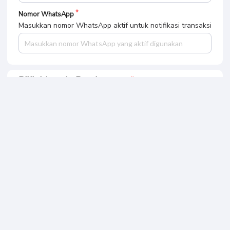
Nomor WhatsApp
Masukkan nomor WhatsApp aktif untuk notifikasi transaksi
Pilih Metode Pembayaran
Bank BCA
Mandiri Virtual Account
ATM Bersama
BNI Virtual Account
BRI Virtual Acount